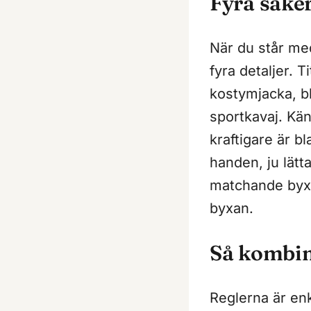
Fyra saker
När du står med
fyra detaljer. 
kostymjacka, bl
sportkavaj. Kän
kraftigare är b
handen, ju lätta
matchande byxa
byxan.
Så kombin
Reglerna är en