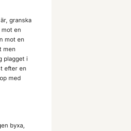
 är, granska
r mot en
rn mot en
tt men
g plagget i
t efter en
ihop med
gen byxa,