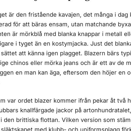
et är den fristående kavajen, det många i dag k
erad för att bäras ensam, utan matchande byxa
nten är mörkblå med blanka knappar i metall el
tigare i tyget än en kostymjacka. Just det blan
sättet att känna igen plagget. Blazern bärs typis
eige chinos eller mörka jeans och är ett av de 
ggen en man kan äga, eftersom den höjer en out
.
m var ordet blazer kommer ifrån pekar åt två h
lubbars knallfärgade jackor på artonhundratalet
i den brittiska flottan. Vilken version som stä
 släktskapet med klubb- och uniformsplagg för