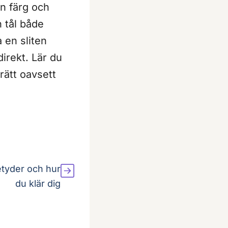
an färg och
h tål både
 en sliten
irekt. Lär du
 rätt oavsett
etyder och hur
du klär dig