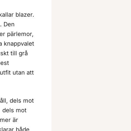
allar blazer.
. Den
ler pärlemor,
ka knappvalet
kt till grå
mest
fit utan att
åll, dels mot
, dels mot
mmer är
klarar både