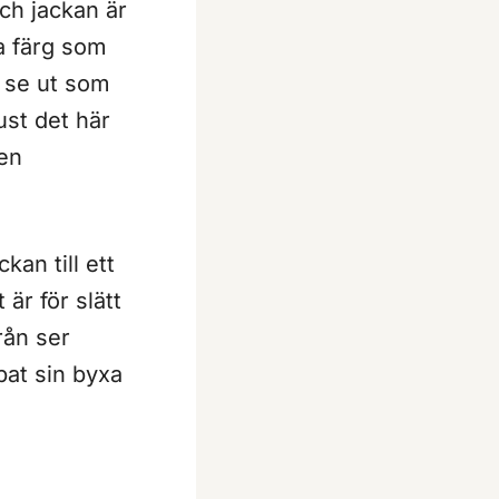
och jackan är
a färg som
a se ut som
ust det här
en
an till ett
är för slätt
rån ser
pat sin byxa