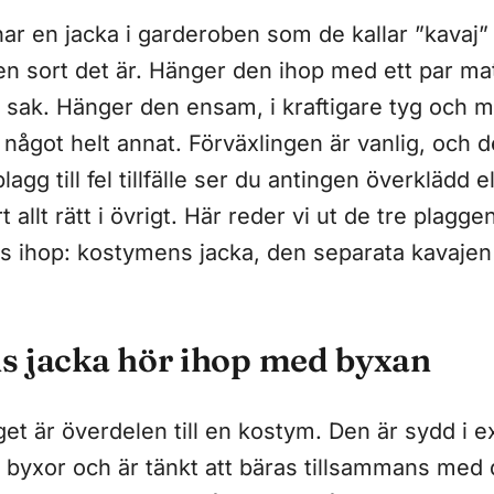
ar en jacka i garderoben som de kallar ”kavaj” 
lken sort det är. Hänger den ihop med ett par m
n sak. Hänger den ensam, i kraftigare tyg och 
 något helt annat. Förväxlingen är vanlig, och 
plagg till fel tillfälle ser du antingen överklädd el
rt allt rätt i övrigt. Här reder vi ut de tre plagg
as ihop: kostymens jacka, den separata kavajen
 jacka hör ihop med byxan
get är överdelen till en kostym. Den är sydd i
r byxor och är tänkt att bäras tillsammans med