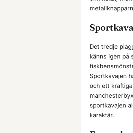
metallknapparn
Sportkavaj
Det tredje pla
känns igen på s
fiskbensmönste
Sportkavajen ha
och ett kraftig
manchesterbyxor
sportkavajen al
karaktär.