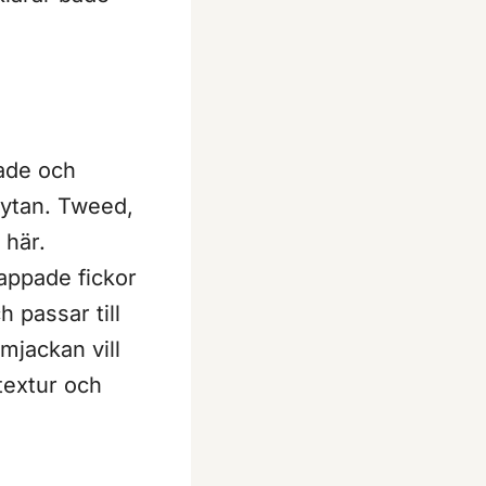
nade och
i ytan. Tweed,
 här.
lappade fickor
 passar till
mjackan vill
 textur och