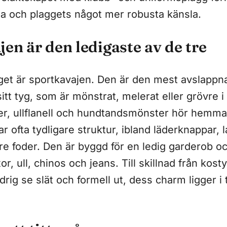
a och plaggets något mer robusta känsla.
en är den ledigaste av de tre
gget är sportkavajen. Den är den mest avslapp
itt tyg, som är mönstrat, melerat eller grövre 
r, ullflanell och hundtandsmönster hör hemma
r ofta tydligare struktur, ibland läderknappar, 
are foder. Den är byggd för en ledig garderob och
, ull, chinos och jeans. Till skillnad från kosty
drig se slät och formell ut, dess charm ligger i