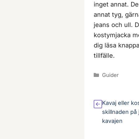
inget annat. De
annat tyg, gärn
jeans och ull. 
kostymjacka med
dig läsa knappa
tillfälle.
Kategorier
Guider
Kavaj eller k
skillnaden på
kavajen