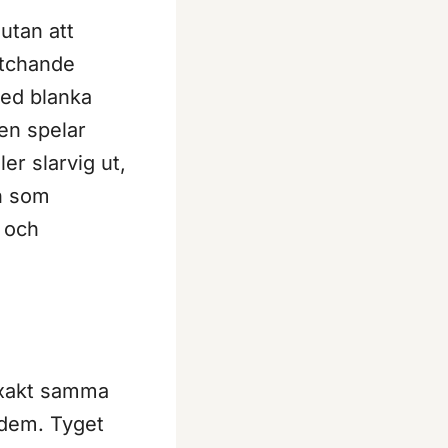
utan att
atchande
med blanka
den spelar
ler slarvig ut,
en som
 och
 exakt samma
 dem. Tyget