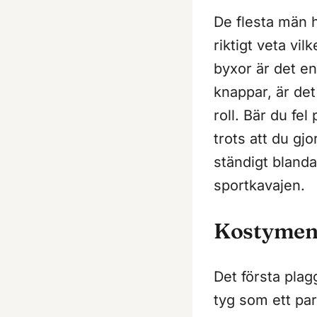
De flesta män h
riktigt veta vi
byxor är det e
knappar, är det
roll. Bär du fel 
trots att du gjo
ständigt bland
sportkavajen.
Kostymens
Det första plag
tyg som ett pa