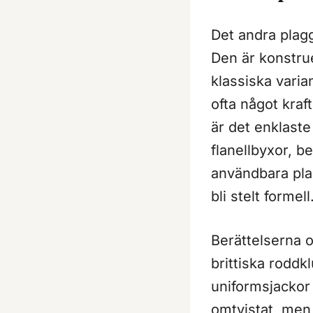
Det andra plagg
Den är konstru
klassiska varia
ofta något kraf
är det enklaste 
flanellbyxor, b
användbara pla
bli stelt formell
Berättelserna o
brittiska roddk
uniformsjackor 
omtvistat, men