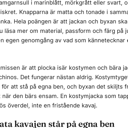
kamgarnsull i marinblått, mörkgrått eller svart, 
 diskret. Knapparna är matta och tonade i samm
lanka. Hela poängen är att jackan och byxan sk
du läsa mer om material, passform och färg på j
 en egen genomgång av vad som kännetecknar 
missen är att plocka isär kostymen och bära jack
 chinos. Det fungerar nästan aldrig. Kostymtyget 
 för att stå på egna ben, och byxan det skiljts f
ut när den bärs ensam. En kostymjacka som tap
lös överdel, inte en fristående kavaj.
ata kavajen står på egna ben