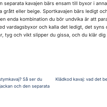
n separata kavajen bärs ensam till byxor i ann
a grått eller beige. Sportkavajen bärs ledigt oc
Den enda kombination du bör undvika är att para
 vardagsbyxor och kalla det ledigt, det syns d
r, tyg och vikt slipper du gissa, och du klär dig
ostymkavaj? Så ser du
Klädkod kavaj: vad det b
 jackan och den separata