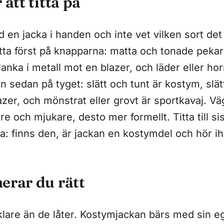
 att titta på
 en jacka i handen och inte vet vilken sort det
Titta först på knapparna: matta och tonade peka
anka i metall mot en blazer, och läder eller ho
n sedan på tyget: slätt och tunt är kostym, slä
lazer, och mönstrat eller grovt är sportkavaj. Vä
re och mjukare, desto mer formellt. Titta till sis
: finns den, är jackan en kostymdel och hör 
erar du rätt
klare än de låter. Kostymjackan bärs med sin e