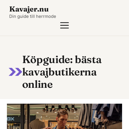
Hoppa
Kavajer.nu
till
Din guide till herrmode
innehåll
MENY
Köpguide: bästa
kavajbutikerna
online