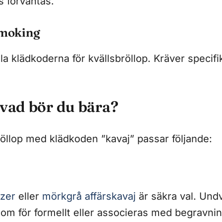
ps förväntas.
smoking
a klädkoderna för kvällsbröllop. Kräver specifi
 vad bör du bära?
röllop med klädkoden ”kavaj” passar följande:
azer
eller
mörkgrå affärskavaj
är säkra val. Undv
om för formellt eller associeras med begravnin