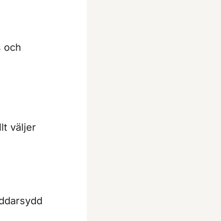
s och
t väljer
räddarsydd