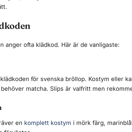
tt.
ädkoden
n anger ofta klädkod. Här är de vanligaste:
 klädkoden för svenska bröllop. Kostym eller k
 behöver matcha. Slips är valfritt men rekomm
m
Kräver en
komplett kostym
i mörk färg, marinblå