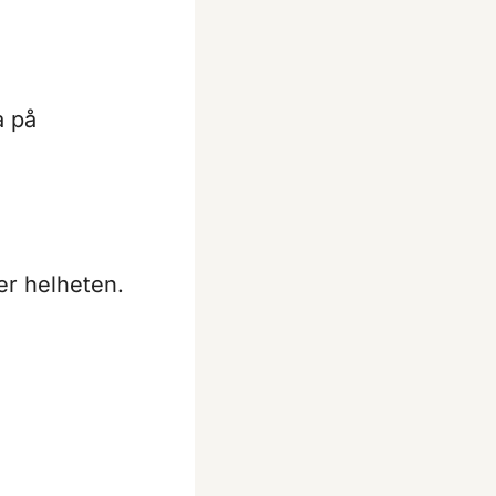
a på
er helheten.