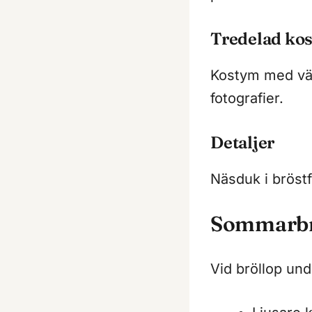
Tredelad ko
Kostym med väst
fotografier.
Detaljer
Näsduk i bröst
Sommarbr
Vid bröllop u