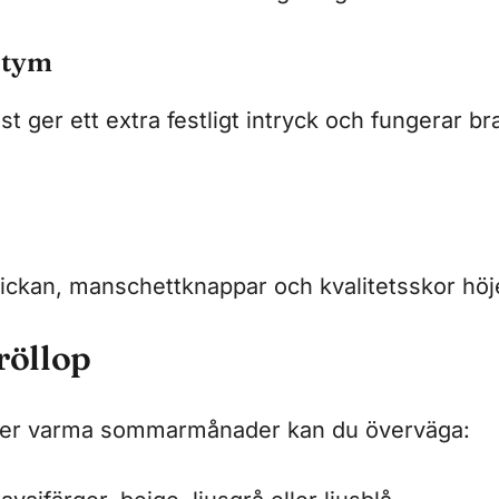
stym
 ger ett extra festligt intryck och fungerar br
fickan, manschettknappar och kvalitetsskor höj
öllop
nder varma sommarmånader kan du överväga: