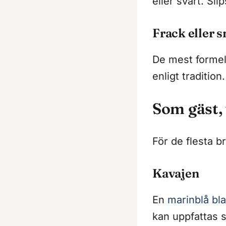
eller svart. Sli
Frack eller 
De mest formell
enligt tradition.
Som gäst,
För de flesta b
Kavajen
En
marinblå bl
kan uppfattas s