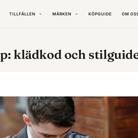
TILLFÄLLEN
MÄRKEN
KÖPGUIDE
OM OS
op: klädkod och stilguid