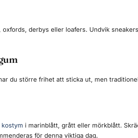
 oxfords, derbys eller loafers. Undvik sneaker
dgum
 du större frihet att sticka ut, men traditionell
d
kostym
i marinblått, grått eller mörkblått. Sk
menderas för denna viktiga dag.