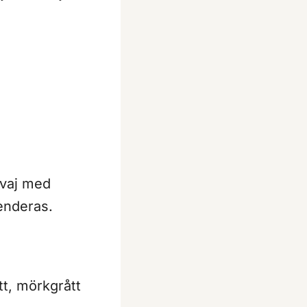
avaj med
enderas.
tt, mörkgrått