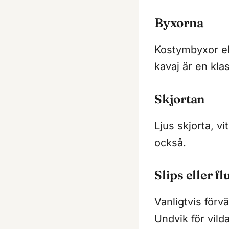
Byxorna
Kostymbyxor ell
kavaj är en kla
Skjortan
Ljus skjorta, v
också.
Slips eller fl
Vanligtvis förv
Undvik för vild