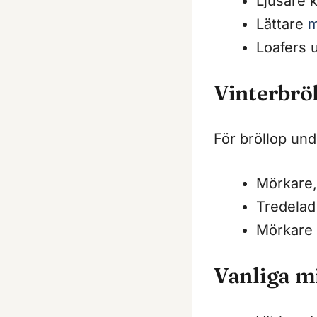
Ljusare k
Lättare
m
Loafers 
Vinterbrö
För bröllop und
Mörkare,
Tredelad
Mörkare 
Vanliga m