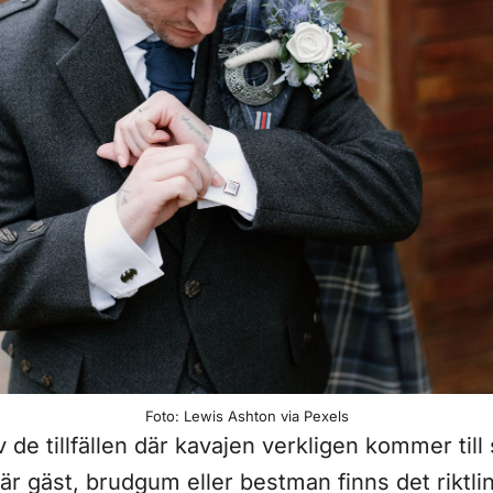
Foto: Lewis Ashton via Pexels
v de tillfällen där kavajen verkligen kommer till s
r gäst, brudgum eller bestman finns det riktlinj