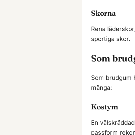
Skorna
Rena läderskor,
sportiga skor.
Som bru
Som brudgum har
många:
Kostym
En välskrädda
passform rekom