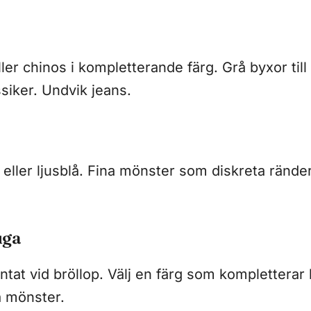
er chinos i kompletterande färg. Grå byxor till
ssiker. Undvik jeans.
it eller ljusblå. Fina mönster som diskreta rände
uga
äntat vid bröllop. Välj en färg som kompletterar
a mönster.