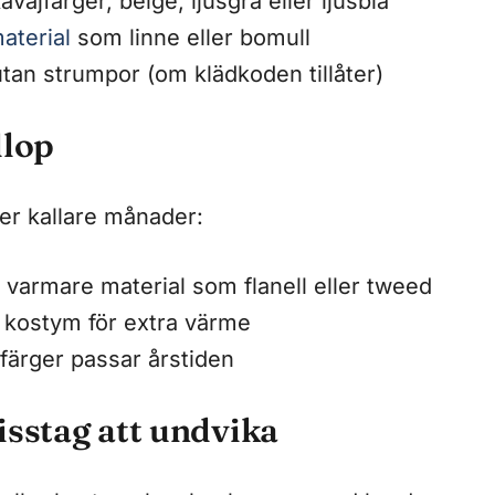
avajfärger, beige, ljusgrå eller ljusblå
aterial
som linne eller bomull
utan strumpor (om klädkoden tillåter)
llop
er kallare månader:
 varmare material som flanell eller tweed
 kostym för extra värme
färger passar årstiden
isstag att undvika