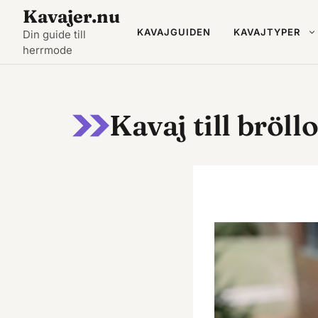
Hoppa
Kavajer.nu
till
KAVAJGUIDEN
KAVAJTYPER
Din guide till
herrmode
innehåll
Kavaj till bröll