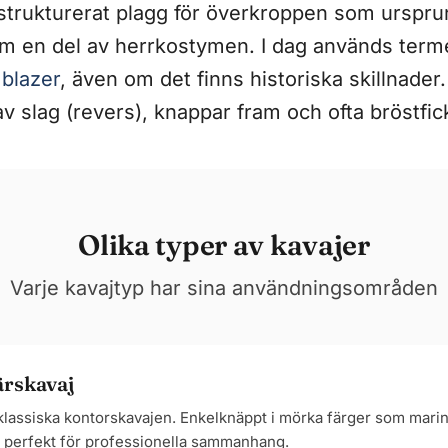
 strukturerat plagg för överkroppen som urspru
m en del av herrkostymen. I dag används term
d
blazer
, även om det finns historiska skillnader
 slag (revers), knappar fram och ofta bröstfic
Olika typer av kavajer
Varje kavajtyp har sina användningsområden
ärskavaj
lassiska kontorskavajen. Enkelknäppt i mörka färger som marinb
, perfekt för professionella sammanhang.