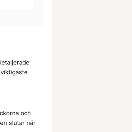
detaljerade
viktigaste
ickorna och
en slutar när