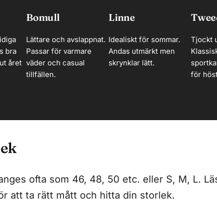
Bomull
Linne
Twee
idiga
Lättare och avslappnat.
Idealiskt för sommar.
Tjockt u
s bra
Passar för varmare
Andas utmärkt men
Klassis
ut året
väder och casual
skrynklar lätt.
sportka
tillfällen.
för höst
lek
anges ofta som 46, 48, 50 etc. eller S, M, L. Lä
ör att ta rätt mått och hitta din storlek.