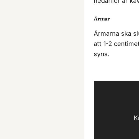
nedanför är kav
Ärmar
Ärmarna ska sl
att 1-2 centime
syns.
K