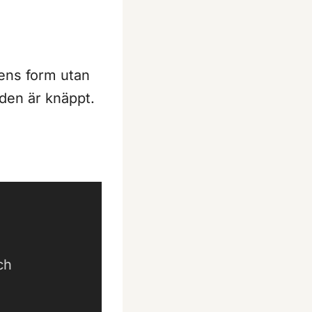
.
pens form utan
 den är knäppt.
ch