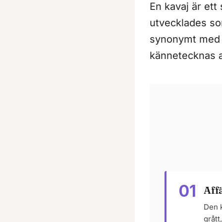
En kavaj är ett
utvecklades so
synonymt me
kännetecknas av
01
Aff
Den k
grått