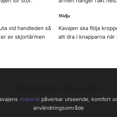
ajen för stor.
armen hänger rakt ned
Midja
uta vid handleden så
Kavajen ska följa krop
ter av skjortärmen
att dra i knapparna när
Material att välja mellan
avajens
material
påverkar utseende, komfort o
användningsområde