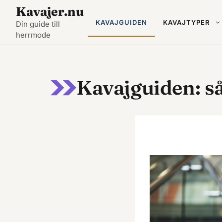
Hoppa
Kavajer.nu
till
KAVAJGUIDEN
KAVAJTYPER
Din guide till
herrmode
innehåll
Kavajguiden: så