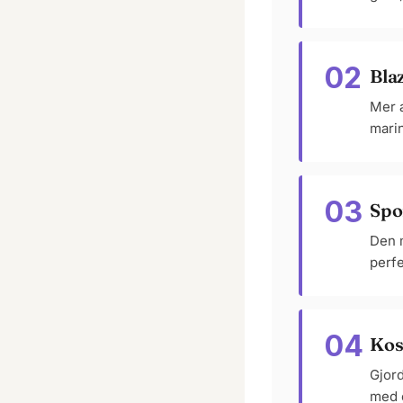
02
Bla
Mer a
marin
03
Spo
Den m
perfe
04
Kos
Gjord
med 