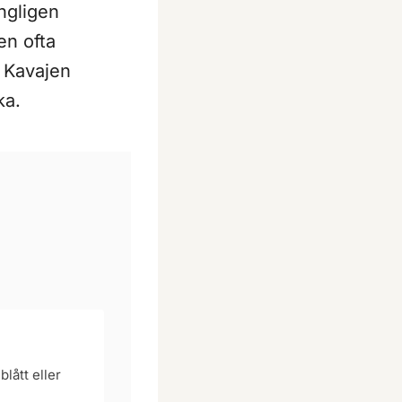
ngligen
en ofta
. Kavajen
ka.
lått eller