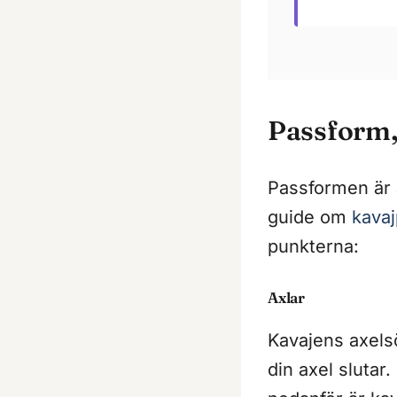
Passform, 
Passformen är a
guide om
kava
punkterna:
Axlar
Kavajens axels
din axel sluta