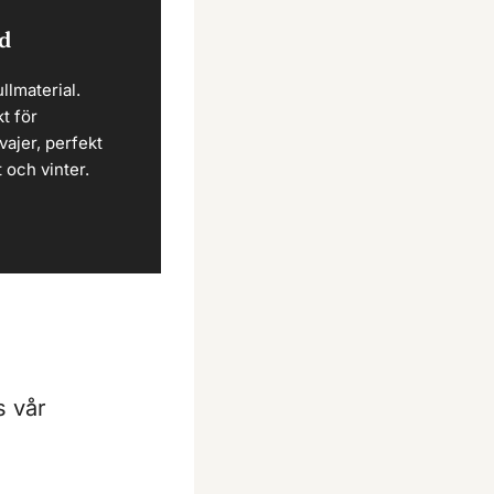
d
llmaterial.
kt för
vajer, perfekt
 och vinter.
s vår