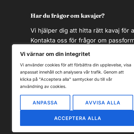
Har du frågor om kavajer?
Vi hjälper dig att hitta rätt kavaj för al
Kontakta oss för frågor om passform
eller stilråd.
Vi värnar om din integritet
Vi använder cookies för att förbättra din upplevelse, visa
KONTAKTA OSS
anpassat innehåll och analysera vår trafik. Genom att
klicka på "Acceptera alla" samtycker du till vår
användning av cookies.
© 2026 Kavajer.nu
ANPASSA
AVVISA ALLA
ACCEPTERA ALLA