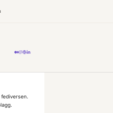
S
 fediversen.
plagg.